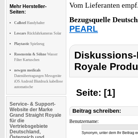
Vom Lieferanten emp
Mehr Hersteller-
Seiten:
Bezugsquelle
Deutsch
Callstel
Handyhalter
PEARL
Lescars
Rückfahrkameras Solar
Playtastic
Spielzeug
Diskussions-
Rosenstein & Söhne
Wasser
Filter Kartuschen
Royale Produ
newgen medicals
Datenübertragungen Messgeräte
iOS Android Blutdruck kabellose
automatische
Seite: [1]
Service- & Support-
Website der Marke
Beitrag schreiben:
Grand Straight Royale
für die
Benutzername:
Vertriebsgebiete
Deutschland,
Synonym, unter dem Ihr Beitrag e
Österreich und