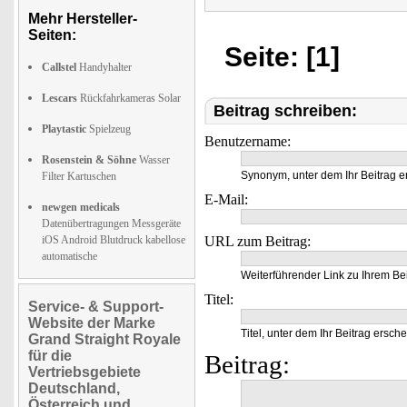
Mehr Hersteller-
Seiten:
Seite: [1]
Callstel
Handyhalter
Lescars
Rückfahrkameras Solar
Beitrag schreiben:
Playtastic
Spielzeug
Benutzername:
Rosenstein & Söhne
Wasser
Synonym, unter dem Ihr Beitrag e
Filter Kartuschen
E-Mail:
newgen medicals
Datenübertragungen Messgeräte
iOS Android Blutdruck kabellose
URL zum Beitrag:
automatische
Weiterführender Link zu Ihrem Bei
Titel:
Service- & Support-
Website der Marke
Titel, unter dem Ihr Beitrag ersche
Grand Straight Royale
für die
Beitrag:
Vertriebsgebiete
Deutschland,
Österreich und