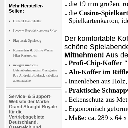
die 19 mm großen, ro
Mehr Hersteller-
Seiten:
die
Casino-Spielkar
Spielkartenkarton, i
Callstel
Handyhalter
Lescars
Rückfahrkameras Solar
Der komfortable Koff
Playtastic
Spielzeug
schöne Spielabende
Rosenstein & Söhne
Wasser
Mitnehmen!
Aus de
Filter Kartuschen
Profi-Chip-Koffer "
newgen medicals
Datenübertragungen Messgeräte
Alu-Koffer im Riffl
iOS Android Blutdruck kabellose
Innenleben aus Holz,
automatische
Praktische Schnapp
Service- & Support-
Eckenschutz aus Met
Website der Marke
Grand Straight Royale
Ergonomisch geformt
für die
Maße: ca. 289 x 64 
Vertriebsgebiete
Deutschland,
Österreich und