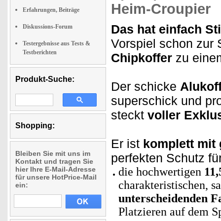
Heim-Croupier
Erfahrungen, Beiträge
Das hat einfach Sti
Diskussions-Forum
Vorspiel schon zur 
Testergebnisse aus Tests &
Testberichten
Chipkoffer
zu einem
Produkt-Suche:
Der schicke
Alukoff
superschick und pro
steckt
voller Exklus
Shopping:
Er ist
komplett mit 
Bleiben Sie mit uns im
perfekten Schutz fü
Kontakt und tragen Sie
hier Ihre E-Mail-Adresse
die hochwertigen
11,
für unsere HotPrice-Mail
charakteristischen, 
ein:
unterscheidenden F
Platzieren auf dem Sp