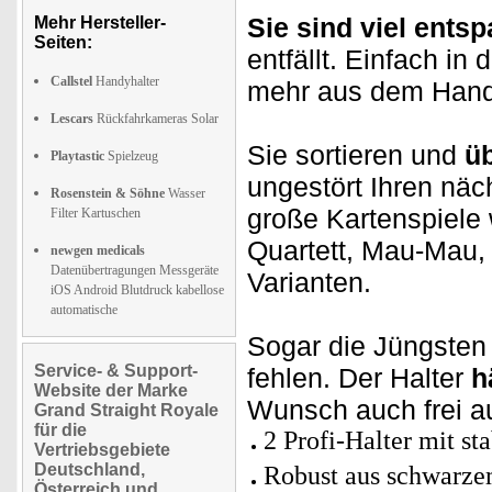
Sie sind viel entsp
Mehr Hersteller-
Seiten:
entfällt. Einfach in
Callstel
Handyhalter
mehr aus dem Hand
Lescars
Rückfahrkameras Solar
Sie sortieren und
üb
Playtastic
Spielzeug
ungestört Ihren näc
Rosenstein & Söhne
Wasser
große Kartenspiele
Filter Kartuschen
Quartett, Mau-Mau,
newgen medicals
Datenübertragungen Messgeräte
Varianten.
iOS Android Blutdruck kabellose
automatische
Sogar die Jüngsten
Service- & Support-
fehlen. Der Halter
h
Website der Marke
Wunsch auch frei a
Grand Straight Royale
für die
2 Profi-Halter mit st
Vertriebsgebiete
Deutschland,
Robust aus schwarze
Österreich und