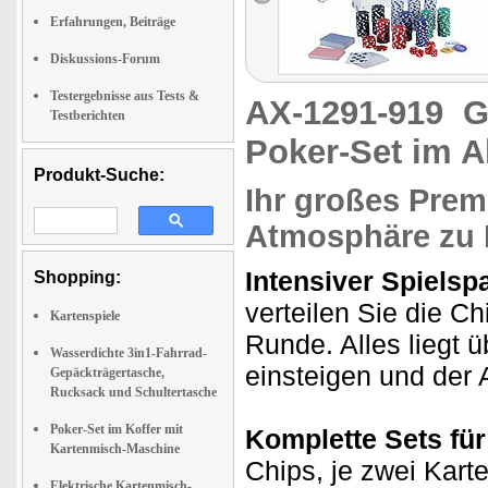
Erfahrungen, Beiträge
Diskussions-Forum
Testergebnisse aus Tests &
AX-1291-919
G
Testberichten
Poker-Set im A
Produkt-Suche:
Ihr großes Prem
Atmosphäre zu
Intensiver Spielspa
Shopping:
verteilen Sie die C
Kartenspiele
Runde. Alles liegt ü
Wasserdichte 3in1-Fahrrad-
einsteigen und der
Gepäckträgertasche,
Rucksack und Schultertasche
Poker-Set im Koffer mit
Komplette Sets für
Kartenmisch-Maschine
Chips, je zwei Kart
Elektrische Kartenmisch-