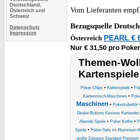
Deutschland,
Vom Lieferanten emp
Österreich und
Schweiz
Bezugsquelle
Deutsch
Datenschutz
Impressum
PEARL € 6
Österreich
Nur € 31,50 pro Poker
Themen-Wolk
Kartenspiele
•
•
Poker-Chips
Kartenspiele
Pok
•
Kartenmisch-Maschinen
Poke
Maschinen
•
Pokerzubehör
Dealer-Buttons Kasinos Kartendec
•
•
Abende Spiele
Poker Koffer
P
•
Spiele
Poker-Sets im Aluminium-K
große Zuhause Standard Premiu