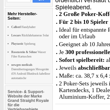
ordentlich verstaut 
Spieleabend.
2 Große Poker-Koff
Mehr Hersteller-
Seiten:
Für 2 bis 10 Spieler
Callstel
Handyhalter
Ideal für entspannte
oder im Urlaub
Lescars
Rückfahrkameras Solar
Geeignet ab 10 Jahre
Playtastic
Spielzeug
Je
300 professionell
Rosenstein & Söhne
Wasser
Filter Kartuschen
Sofort spielbereit:
al
newgen medicals
Jeweils
abschließbar
Datenübertragungen Messgeräte
iOS Android Blutdruck kabellose
Maße: ca. 38,7 x 6,4 
automatische
2 Poker-Sets jeweils
Kartendecks, 1 Deale
Service- & Support-
Aluminium-Koffer, 2 
Website der Marke
Grand Straight Royale
für die
Vertriebsgebiete