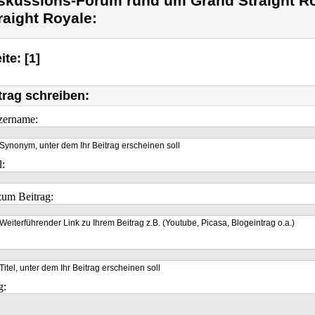
skussions-Forum rund um Grand Straight R
raight Royale:
ite: [1]
trag schreiben:
zername:
Synonym, unter dem Ihr Beitrag erscheinen soll
l:
um Beitrag:
Weiterführender Link zu Ihrem Beitrag z.B. (Youtube, Picasa, Blogeintrag o.a.)
Titel, unter dem Ihr Beitrag erscheinen soll
g: