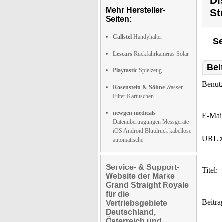
Di
Mehr Hersteller-
St
Seiten:
Callstel
Handyhalter
Se
Lescars
Rückfahrkameras Solar
Bei
Playtastic
Spielzeug
Benut
Rosenstein & Söhne
Wasser
Filter Kartuschen
newgen medicals
E-Mai
Datenübertragungen Messgeräte
iOS Android Blutdruck kabellose
URL z
automatische
Service- & Support-
Titel:
Website der Marke
Grand Straight Royale
für die
Beitra
Vertriebsgebiete
Deutschland,
Österreich und