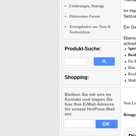
Erfahrungen, Beiträge
Im Han
Setzva
Diskussions-Forum
Testergebnisse aus Tests &
Ein Ge
Testberichten
Ebenso
schnel
Produkt-Suche:
Spie
Beid
Für 
Blac
Roul
Shopping:
Maße
Bleiben Sie mit uns im
Kontakt und tragen Sie
Vom Li
hier Ihre E-Mail-Adresse
für unsere HotPrice-Mail
ein:
Bezugs