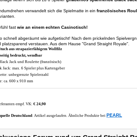
dumdrehen verwandelt sich die Spielmatte in ein
französisches Roul
rianten.
fühl fast
wie an einem echten Casinotisch!
 schnell abgeräumt wie aufgetischt! Nach dem prickelnden Spielver
l platzsparend verstauen. Aus dem Hause "Grand Straight Royale".
ltuch aus strapazierfähigem Wollfilz
seitig bedruckt, wendbar
Black Jack und Roulette (französisch)
k Jack: max. 6 Spieler plus Kartengeber
ette: unbegrenzte Spielerzahl
: ca. 600 x 910 mm
eferanten empf. VK:
€ 24,90
PEARL
quelle
Deutschland
: Artikel ausgelaufen. Ähnliche Produkte bei