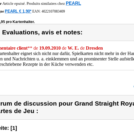
PEARL
r
Article epuisé. Produits similaires chez
PEARL € 1,90*
gne
EAN:
4022107083409
,95 pro Kartenhalter.
) Evaluations, avis et notes:
ntaire client
** de
19.09.2010
de
W. E.
de
Dresden
rtenhalter eignet sich nicht nur dafür, Spielkarten nicht mehr in der 
n und Nachrichten u. a. einklemmen und an prominenter Stelle aufstelle
schriebene Rezepte in der Küche verwenden etc.
rum de discussion pour Grand Straight Roya
rtes de Jeu :
ite: [1]