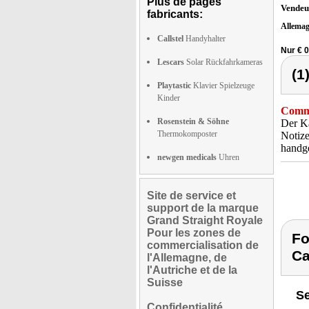
Plus de pages
Vendeu
fabricants:
Allema
Callstel
Handyhalter
Nur € 0
Lescars
Solar Rückfahrkameras
(1
Playtastic
Klavier Spielzeuge
Kinder
Comme
Rosenstein & Söhne
Der Ka
Thermokomposter
Notize
handge
newgen medicals
Uhren
Site de service et
support de la marque
Grand Straight Royale
Pour les zones de
Fo
commercialisation de
Ca
l'Allemagne, de
l'Autriche et de la
Suisse
Se
Confidentialité