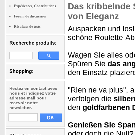
Das kribbelnde
Expériences, Contributions
von Eleganz
Forum de discussion
Résultats de tests
Auspacken und losle
schöne Roulette-A
Recherche produits:
Wagen Sie alles ode
Spüren Sie
das an
den Einsatz plazier
Shopping:
"Rien ne va plus", 
Restez en contact avec
nous et indiquez votre
verfolgen die
silbe
adresse mail pour
recevoir notre
den
goldfarbenen D
newsletter:
Genießen Sie Span
oder doch die Null