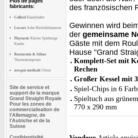
Plus de pages
des französischen R
fabricants:
Callstel
Handyhalter
Gewinnen wird beim 
Lescars
Solar Rückfahrkameras
der
gemeinsame Ne
Playtastic
Klavier Spielzeuge
Gäste mit dem Roul
Kinder
Hause "Grand Strai
Rosenstein & Söhne
Komplett-Set mit Ke
Thermokomposter
Rechen
newgen medicals
Uhren
Großer Kessel mit 
Site de service et
Spiel-Chips in 6 Far
support de la marque
Spieltuch aus grünem
Grand Straight Royale
Pour les zones de
770 x 290 mm
commercialisation de
l'Allemagne, de
l'Autriche et de la
Suisse
Vendeur
Article epuis
Confidentialité