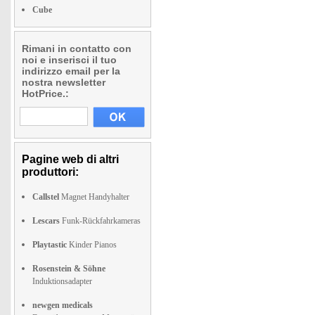
Cube
Rimani in contatto con
noi e inserisci il tuo
indirizzo email per la
nostra newsletter
HotPrice.:
Pagine web di altri
produttori:
Callstel
Magnet Handyhalter
Lescars
Funk-Rückfahrkameras
Playtastic
Kinder Pianos
Rosenstein & Söhne
Induktionsadapter
newgen medicals