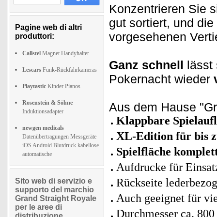
Konzentrieren Sie s
gut sortiert, und die
Pagine web di altri
vorgesehenen Verti
produttori:
Callstel
Magnet Handyhalter
Ganz schnell
lässt 
Lescars
Funk-Rückfahrkameras
Pokernacht wieder
Playtastic
Kinder Pianos
Rosenstein & Söhne
Aus dem Hause "Gra
Induktionsadapter
Klappbare Spielauf
newgen medicals
XL-Edition für bis 
Datenübertragungen Messgeräte
iOS Android Blutdruck kabellose
Spielfläche komplet
automatische
Aufdrucke für Einsat
Rückseite lederbezo
Sito web di servizio e
supporto del marchio
Auch geeignet für vi
Grand Straight Royale
per le aree di
Durchmesser ca. 80
distribuzione