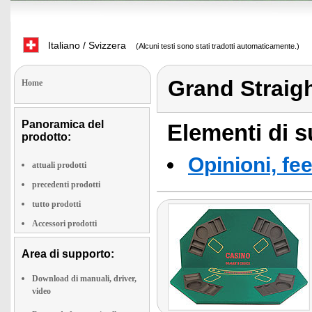
Italiano / Svizzera
(Alcuni testi sono stati tradotti automaticamente.)
Grand Straig
Home
Panoramica del
Elementi di s
prodotto:
Opinioni, fe
attuali prodotti
precedenti prodotti
tutto prodotti
Accessori prodotti
Area di supporto:
Download di manuali, driver,
video