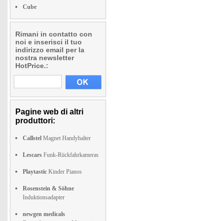
Cube
Rimani in contatto con
noi e inserisci il tuo
indirizzo email per la
nostra newsletter
HotPrice.:
Pagine web di altri
produttori:
Callstel
Magnet Handyhalter
Lescars
Funk-Rückfahrkameras
Playtastic
Kinder Pianos
Rosenstein & Söhne
Induktionsadapter
newgen medicals