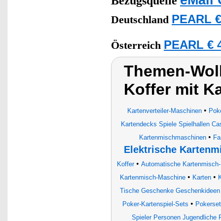
Bezugsquelle
PEARL €
Deutschland
PEARL € 4
Österreich
Themen-Wolk
Koffer mit 
•
Kartenverteiler-Maschinen
Poke
Kartendecks Spiele Spielhallen Ca
•
Kartenmischmaschinen
Fa
Elektrische Karten
•
Koffer
Automatische Kartenmisch
•
•
Kartenmisch-Maschine
Karten
Tische Geschenke Geschenkideen 
•
Poker-Kartenspiel-Sets
Pokerse
Spieler Personen Jugendliche 