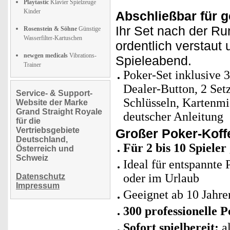
Playtastic
Klavier Spielzeuge
Kinder
Abschließbar für 
Ihr Set nach der Run
Rosenstein & Söhne
Günstige
Wasserfilter-Kartuschen
ordentlich verstaut 
newgen medicals
Vibrations-
Spieleabend.
Trainer
Poker-Set inklusive 
Dealer-Button, 2 Set
Service- & Support-
Schlüsseln, Kartenm
Website der Marke
Grand Straight Royale
deutscher Anleitung
für die
Vertriebsgebiete
Großer Poker-Koff
Deutschland,
Für 2 bis 10 Spieler
Österreich und
Schweiz
Ideal für entspannte
oder im Urlaub
Datenschutz
Impressum
Geeignet ab 10 Jahre
300 professionelle 
Sofort spielbereit:
al