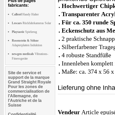
Plus de pages
Hochwertiger Chipk
fabricants:
Transparenter Acry
Callstel
Handy Halter
Für ca. 350 runde S
Lescars
Rückfahrkameras Solar
Eckenschutz aus Me
Playtastic
Spielzeug
2 praktische Schnapp
Rosenstein & Söhne
Adapterplatten Induktion
Silberfarbener Trageg
4 robuste Standfüße
newgen medicals
Vibrations-
Fitnessgeräte
Innenleben komplett 
Maße: ca. 374 x 56 
Site de service et
support de la marque
Grand Straight Royale
Lieferung ohne Inha
Pour les zones de
commercialisation de
l'Allemagne, de
l'Autriche et de la
Suisse
Vendeur
Article epuis
Confidentialité